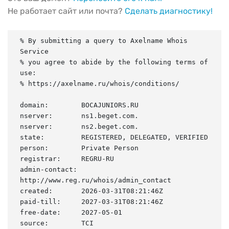
Не работает сайт или почта?
Сделать диагностику!
% By submitting a query to Axelname Whois 
Service

% you agree to abide by the following terms of 
use:

% https://axelname.ru/whois/conditions/

domain:        BOCAJUNIORS.RU

nserver:       ns1.beget.com.

nserver:       ns2.beget.com.

state:         REGISTERED, DELEGATED, VERIFIED

person:        Private Person

registrar:     REGRU-RU

admin-contact: 
http://www.reg.ru/whois/admin_contact

created:       2026-03-31T08:21:46Z

paid-till:     2027-03-31T08:21:46Z

free-date:     2027-05-01

source:        TCI
