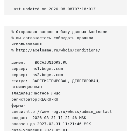
Last updated on 2026-08-08T07:18:01Z
% Отправляя запрос в базу данных Axelname

% вы соглашаетесь соблюдать правила 
использования:

% http://axelname.ru/whois/conditions/

домен:    BOCAJUNIORS.RU

сервер:  ns1.beget.com.

сервер:  ns2.beget.com.

статус:  ЗАРЕГИСТРИРОВАН, ДЕЛЕГИРОВАН, 
ВЕРИФИЦИРОВАН

владелец:Частное Лицо

регистратор:REGRU-RU

форма-
связи:http://www.reg.ru/whois/admin_contact

создан:  2026.03.31 11:21:46 MSK

оплачен-до:2027.03.31 11:21:46 MSK

дата-удаления:2027.05.01
