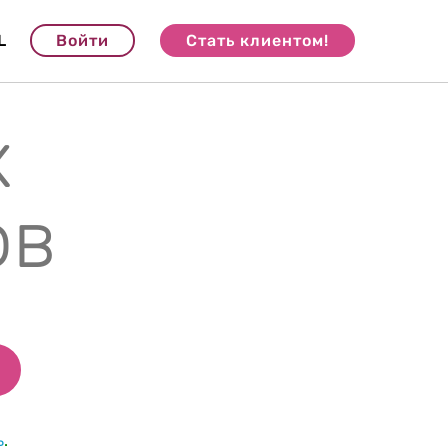
L
Войти
Стать клиентом!
х
ов
ь
.