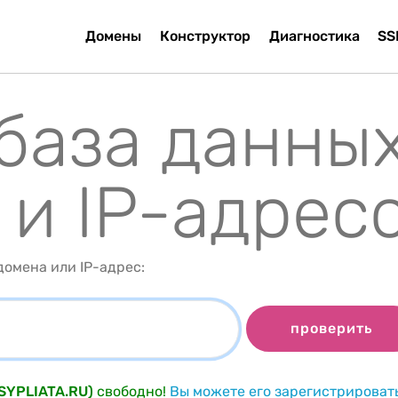
Домены
Конструктор
Диагностика
SS
 база данны
 и IP-адрес
омена или IP-адрес:
проверить
TSYPLIATA.RU)
свободно!
Вы можете его зарегистрироват