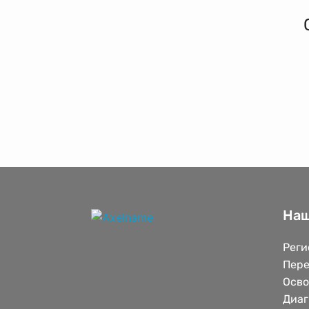
Наш
Реги
Пере
Осв
Диаг