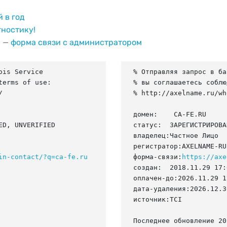
й в год
гностику!
и —
форма связи с администратором
is Service

% Отправляя запрос в ба
erms of use:

% вы соглашаетесь соблю


% http://axelname.ru/wh
домен:    CA-FE.RU

D, UNVERIFIED

статус:  ЗАРЕГИСТРИРОВА
владелец:Частное Лицо

регистратор:AXELNAME-RU

in-contact/?q=ca-fe.ru
форма-связи:
https://axe
создан:  2018.11.29 17:
оплачен-до:2026.11.29 1
дата-удаления:2026.12.30
источник:TCI

Последнее обновление 20