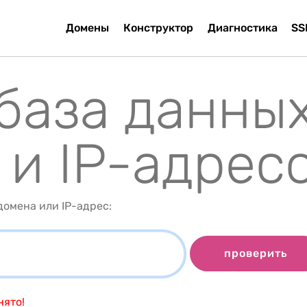
Домены
Конструктор
Диагностика
SS
 база данны
 и IP-адрес
омена или IP-адрес:
проверить
нято!