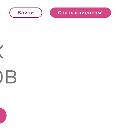
L
Войти
Стать клиентом!
х
ов