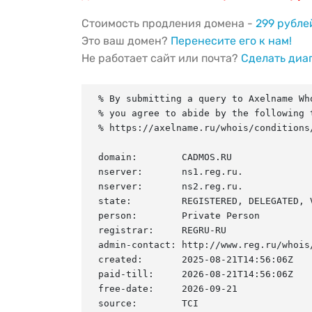
Стоимость продления домена -
299 рубле
Это ваш домен?
Перенесите его к нам!
Не работает сайт или почта?
Сделать диа
% By submitting a query to Axelname Who
% you agree to abide by the following t
% https://axelname.ru/whois/conditions/
domain:        CADMOS.RU

nserver:       ns1.reg.ru.

nserver:       ns2.reg.ru.

state:         REGISTERED, DELEGATED, V
person:        Private Person

registrar:     REGRU-RU

admin-contact: http://www.reg.ru/whois/
created:       2025-08-21T14:56:06Z

paid-till:     2026-08-21T14:56:06Z

free-date:     2026-09-21

source:        TCI
