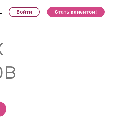
L
Войти
Стать клиентом!
х
ов