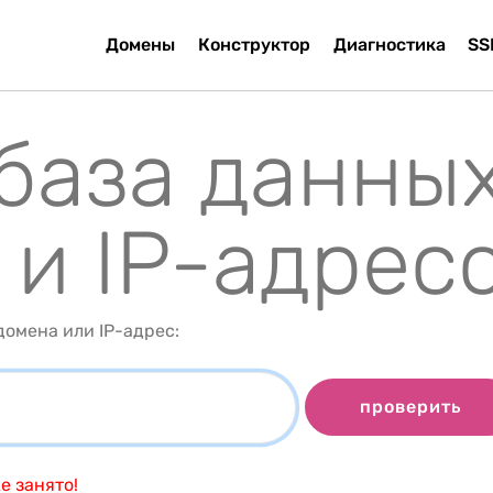
Домены
Конструктор
Диагностика
SS
 база данны
 и IP-адрес
омена или IP-адрес:
проверить
е занято!