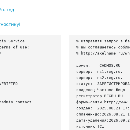
й в год
гностику!
is Service

% Отправляя запрос в ба
erms of use:

% вы соглашаетесь соблю


% http://axelname.ru/wh
домен:    CADMOS.RU

сервер:  ns1.reg.ru.

сервер:  ns2.reg.ru.

ERIFIED

статус:  ЗАРЕГИСТРИРОВА
владелец:Частное Лицо

регистратор:REGRU-RU

admin_contact

форма-связи:http://www.
создан:  2025.08.21 17:
оплачен-до:2026.08.21 1
дата-удаления:2026.09.21
источник:TCI
