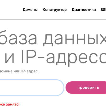
Домены
Конструктор
Диагностика
SS
 база данны
 и IP-адрес
омена или IP-адрес:
проверить
же занято!