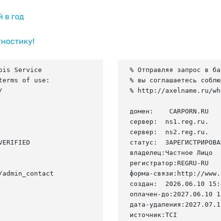
й в год
гностику!
is Service

% Отправляя запрос в ба
erms of use:

% вы соглашаетесь соблю


% http://axelname.ru/wh
домен:    CARPORN.RU

сервер:  ns1.reg.ru.

сервер:  ns2.reg.ru.

ERIFIED

статус:  ЗАРЕГИСТРИРОВА
владелец:Частное Лицо

регистратор:REGRU-RU

admin_contact

форма-связи:http://www.
создан:  2026.06.10 15:
оплачен-до:2027.06.10 1
дата-удаления:2027.07.11
источник:TCI
