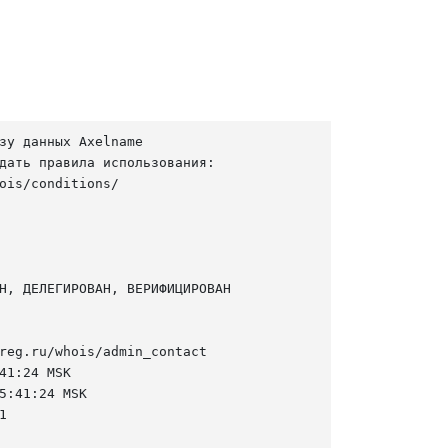
зу данных Axelname

дать правила использования:

ois/conditions/

Н, ДЕЛЕГИРОВАН, ВЕРИФИЦИРОВАН

reg.ru/whois/admin_contact

41:24 MSK

5:41:24 MSK


