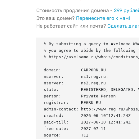
Стоимость продления домена -
299 рубле
Это ваш домен?
Перенесите его к нам!
Не работает сайт или почта?
Сделать диа
% By submitting a query to Axelname Who
% you agree to abide by the following t
% https://axelname.ru/whois/conditions/
domain:        CARPORN.RU

nserver:       ns1.reg.ru.

nserver:       ns2.reg.ru.

state:         REGISTERED, DELEGATED, V
person:        Private Person

registrar:     REGRU-RU

admin-contact: http://www.reg.ru/whois/
created:       2026-06-10T12:41:24Z

paid-till:     2027-06-10T12:41:24Z

free-date:     2027-07-11

source:        TCI
