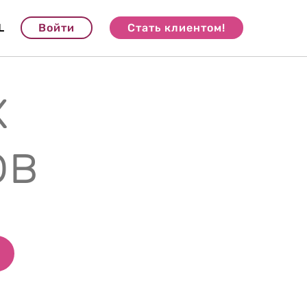
L
Войти
Стать клиентом!
х
ов