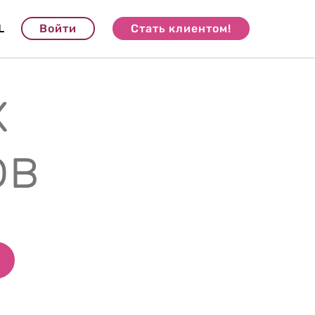
L
Войти
Стать клиентом!
х
ов