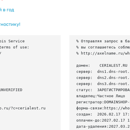
й в год
гностику!
is Service

% Отправляя запрос в ба
erms of use:

% вы соглашаетесь соблю


% http://axelname.ru/wh
домен:    CERIALEST.RU

сервер:  dns1.dns-root.r
сервер:  dns2.dns-root.
сервер:  dns3.dns-root.
NVERIFIED

статус:  ЗАРЕГИСТРИРОВА
владелец:Частное Лицо

регистратор:DOMAINSHOP-R
.ru/?c=cerialest.ru

форма-связи:https://who
создан:  2026.02.17 17:
оплачен-до:2027.02.17 1
дата-удаления:2027.03.20