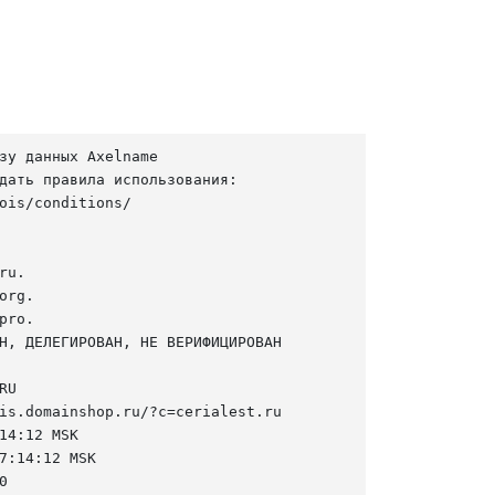
зу данных Axelname

дать правила использования:

ois/conditions/

u.

org.

pro.

Н, ДЕЛЕГИРОВАН, НЕ ВЕРИФИЦИРОВАН

U

is.domainshop.ru/?c=cerialest.ru

14:12 MSK

7:14:12 MSK


