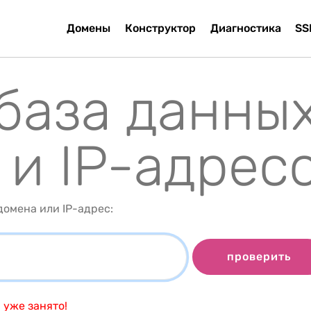
Домены
Конструктор
Диагностика
SS
 база данны
 и IP-адрес
омена или IP-адрес:
проверить
)
уже занято!