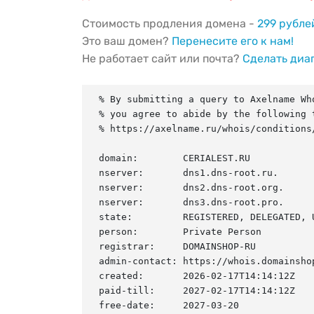
Стоимость продления домена -
299 рубле
Это ваш домен?
Перенесите его к нам!
Не работает сайт или почта?
Сделать диа
% By submitting a query to Axelname Who
% you agree to abide by the following t
% https://axelname.ru/whois/conditions/
domain:        CERIALEST.RU

nserver:       dns1.dns-root.ru.

nserver:       dns2.dns-root.org.

nserver:       dns3.dns-root.pro.

state:         REGISTERED, DELEGATED, U
person:        Private Person

registrar:     DOMAINSHOP-RU

admin-contact: https://whois.domainshop
created:       2026-02-17T14:14:12Z

paid-till:     2027-02-17T14:14:12Z

free-date:     2027-03-20
