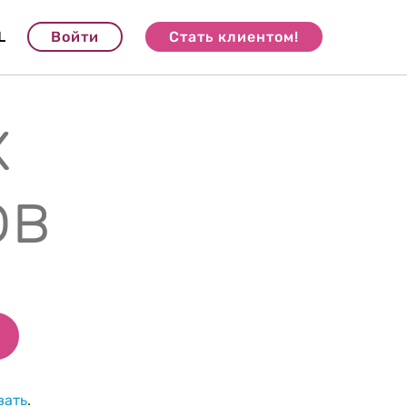
L
Войти
Стать клиентом!
х
ов
вать
.