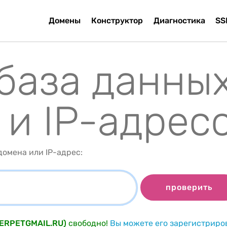
Домены
Конструктор
Диагностика
SS
 база данны
 и IP-адрес
омена или IP-адрес:
проверить
TERPETGMAIL.RU)
свободно!
Вы можете его зарегистриро