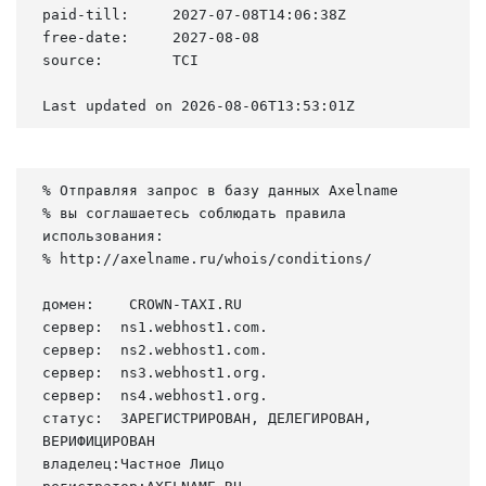
paid-till:     2027-07-08T14:06:38Z

free-date:     2027-08-08

source:        TCI

Last updated on 2026-08-06T13:53:01Z
% Отправляя запрос в базу данных Axelname

% вы соглашаетесь соблюдать правила 
использования:

% http://axelname.ru/whois/conditions/

домен:    CROWN-TAXI.RU

сервер:  ns1.webhost1.com.

сервер:  ns2.webhost1.com.

сервер:  ns3.webhost1.org.

сервер:  ns4.webhost1.org.

статус:  ЗАРЕГИСТРИРОВАН, ДЕЛЕГИРОВАН, 
ВЕРИФИЦИРОВАН

владелец:Частное Лицо
