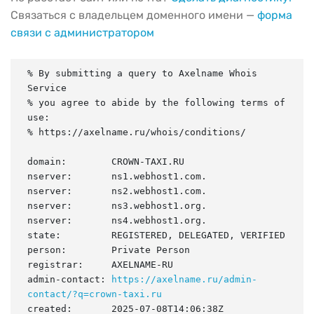
Связаться с владельцем доменного имени —
форма
связи с администратором
% By submitting a query to Axelname Whois 
Service

% you agree to abide by the following terms of 
use:

% https://axelname.ru/whois/conditions/

domain:        CROWN-TAXI.RU

nserver:       ns1.webhost1.com.

nserver:       ns2.webhost1.com.

nserver:       ns3.webhost1.org.

nserver:       ns4.webhost1.org.

state:         REGISTERED, DELEGATED, VERIFIED

person:        Private Person

registrar:     AXELNAME-RU

admin-contact: 
https://axelname.ru/admin-
contact/?q=crown-taxi.ru
created:       2025-07-08T14:06:38Z
