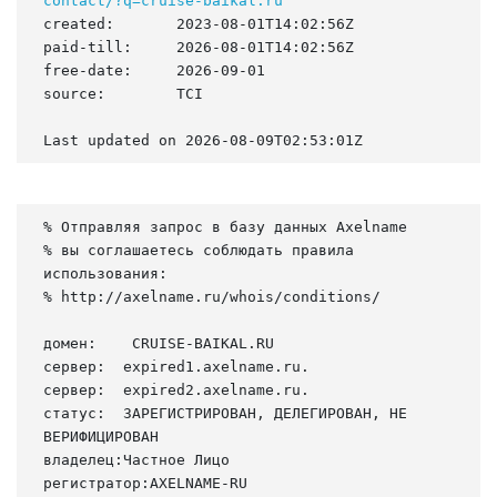
contact/?q=cruise-baikal.ru
created:       2023-08-01T14:02:56Z

paid-till:     2026-08-01T14:02:56Z

free-date:     2026-09-01

source:        TCI

Last updated on 2026-08-09T02:53:01Z
% Отправляя запрос в базу данных Axelname

% вы соглашаетесь соблюдать правила 
использования:

% http://axelname.ru/whois/conditions/

домен:    CRUISE-BAIKAL.RU

сервер:  expired1.axelname.ru.

сервер:  expired2.axelname.ru.

статус:  ЗАРЕГИСТРИРОВАН, ДЕЛЕГИРОВАН, НЕ 
ВЕРИФИЦИРОВАН

владелец:Частное Лицо

регистратор:AXELNAME-RU
