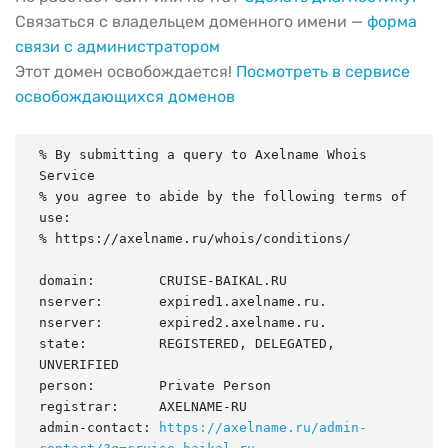
Связаться с владельцем доменного имени —
форма
связи с администратором
Этот домен освобождается!
Посмотреть в сервисе
освобождающихся доменов
% By submitting a query to Axelname Whois 
Service

% you agree to abide by the following terms of 
use:

% https://axelname.ru/whois/conditions/

domain:        CRUISE-BAIKAL.RU

nserver:       expired1.axelname.ru.

nserver:       expired2.axelname.ru.

state:         REGISTERED, DELEGATED, 
UNVERIFIED

person:        Private Person

registrar:     AXELNAME-RU

admin-contact: 
https://axelname.ru/admin-