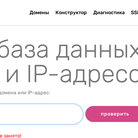
Домены
Конструктор
Диагностика
SS
 база данны
 и IP-адрес
омена или IP-адрес:
проверить
 занято!