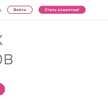
L
Войти
Стать клиентом!
х
ов