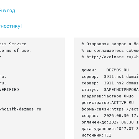
й в год
гностику!
is Service

% Отправляя запрос в ба
erms of use:

% вы соглашаетесь соблю


% http://axelname.ru/wh
домен:    DEZMOS.RU

u.

сервер:  3911.ns1.domai
u.

сервер:  3911.ns2.domai
ERIFIED

статус:  ЗАРЕГИСТРИРОВА
владелец:Частное Лицо

регистратор:ACTIVE-RU

hoisfb/dezmos.ru

форма-связи:https://act
создан:  2026.06.30 17:
оплачен-до:2027.06.30 1
дата-удаления:2027.07.31
источник:TCI
