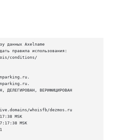
зу данных Axelname

дать правила использования:

ois/conditions/

nparking.ru.

nparking.ru.

Н, ДЕЛЕГИРОВАН, ВЕРИФИЦИРОВАН

ive.domains/whoisfb/dezmos.ru

17:38 MSK

7:17:38 MSK


