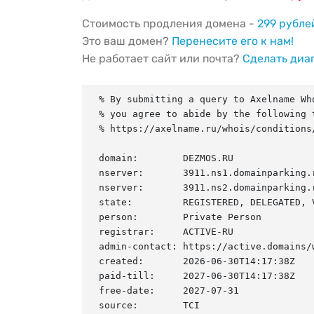
Стоимость продления домена -
299 рубле
Это ваш домен?
Перенесите его к нам!
Не работает сайт или почта?
Сделать диа
% By submitting a query to Axelname Who
% you agree to abide by the following t
% https://axelname.ru/whois/conditions/
domain:        DEZMOS.RU

nserver:       3911.ns1.domainparking.r
nserver:       3911.ns2.domainparking.r
state:         REGISTERED, DELEGATED, V
person:        Private Person

registrar:     ACTIVE-RU

admin-contact: https://active.domains/w
created:       2026-06-30T14:17:38Z

paid-till:     2027-06-30T14:17:38Z

free-date:     2027-07-31

source:        TCI
