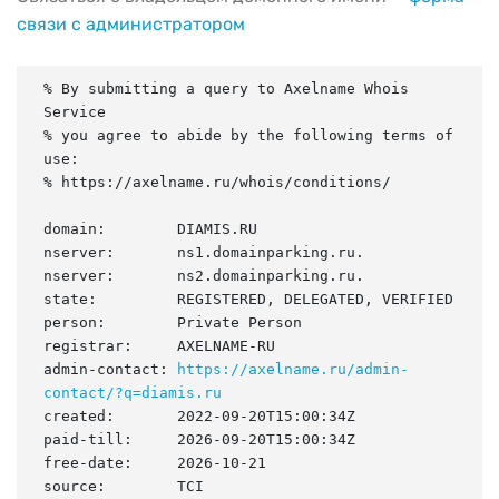
связи с администратором
% By submitting a query to Axelname Whois 
Service

% you agree to abide by the following terms of 
use:

% https://axelname.ru/whois/conditions/

domain:        DIAMIS.RU

nserver:       ns1.domainparking.ru.

nserver:       ns2.domainparking.ru.

state:         REGISTERED, DELEGATED, VERIFIED

person:        Private Person

registrar:     AXELNAME-RU

admin-contact: 
https://axelname.ru/admin-
contact/?q=diamis.ru
created:       2022-09-20T15:00:34Z

paid-till:     2026-09-20T15:00:34Z

free-date:     2026-10-21

source:        TCI
