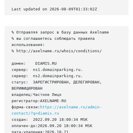
Last updated on 2026-08-09T01:33:02Z
% Отправляя запрос в базу данных Axelname

% вы соглашаетесь соблюдать правила 
использования:

% http://axelname.ru/whois/conditions/

домен:    DIAMIS.RU

сервер:  ns1.domainparking.ru.

сервер:  ns2.domainparking.ru.

статус:  ЗАРЕГИСТРИРОВАН, ДЕЛЕГИРОВАН, 
ВЕРИФИЦИРОВАН

владелец:Частное Лицо

регистратор:AXELNAME-RU

форма-связи:
https://axelname.ru/admin-
contact/?q=diamis.ru
создан:  2022.09.20 18:00:34 MSK

оплачен-до:2026.09.20 18:00:34 MSK

дата-удаления:2026.10.21
