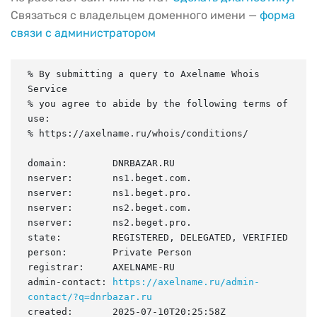
Связаться с владельцем доменного имени —
форма
связи с администратором
% By submitting a query to Axelname Whois 
Service

% you agree to abide by the following terms of 
use:

% https://axelname.ru/whois/conditions/

domain:        DNRBAZAR.RU

nserver:       ns1.beget.com.

nserver:       ns1.beget.pro.

nserver:       ns2.beget.com.

nserver:       ns2.beget.pro.

state:         REGISTERED, DELEGATED, VERIFIED

person:        Private Person

registrar:     AXELNAME-RU

admin-contact: 
https://axelname.ru/admin-
contact/?q=dnrbazar.ru
created:       2025-07-10T20:25:58Z
