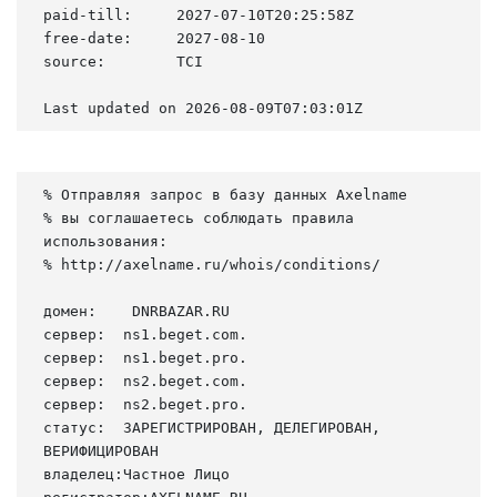
paid-till:     2027-07-10T20:25:58Z

free-date:     2027-08-10

source:        TCI

Last updated on 2026-08-09T07:03:01Z
% Отправляя запрос в базу данных Axelname

% вы соглашаетесь соблюдать правила 
использования:

% http://axelname.ru/whois/conditions/

домен:    DNRBAZAR.RU

сервер:  ns1.beget.com.

сервер:  ns1.beget.pro.

сервер:  ns2.beget.com.

сервер:  ns2.beget.pro.

статус:  ЗАРЕГИСТРИРОВАН, ДЕЛЕГИРОВАН, 
ВЕРИФИЦИРОВАН

владелец:Частное Лицо
