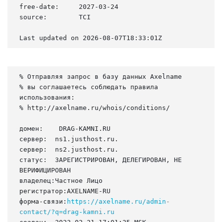
free-date:     2027-03-24

source:        TCI

Last updated on 2026-08-07T18:33:01Z
% Отправляя запрос в базу данных Axelname

% вы соглашаетесь соблюдать правила 
использования:

% http://axelname.ru/whois/conditions/

домен:    DRAG-KAMNI.RU

сервер:  ns1.justhost.ru.

сервер:  ns2.justhost.ru.

статус:  ЗАРЕГИСТРИРОВАН, ДЕЛЕГИРОВАН, НЕ 
ВЕРИФИЦИРОВАН

владелец:Частное Лицо

регистратор:AXELNAME-RU

форма-связи:
https://axelname.ru/admin-
contact/?q=drag-kamni.ru