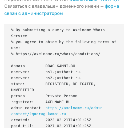
Связаться с владельцем доменного имени —
форма
связи с администратором
% By submitting a query to Axelname Whois 
Service

% you agree to abide by the following terms of 
use:

% https://axelname.ru/whois/conditions/

domain:        DRAG-KAMNI.RU

nserver:       ns1.justhost.ru.

nserver:       ns2.justhost.ru.

state:         REGISTERED, DELEGATED, 
UNVERIFIED

person:        Private Person

registrar:     AXELNAME-RU

admin-contact: 
https://axelname.ru/admin-
contact/?q=drag-kamni.ru
created:       2023-02-21T14:01:25Z

paid-till:     2027-02-21T14:01:25Z
