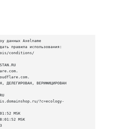
зу данных Axelname

дать правила использования:

ois/conditions/

STAN.RU

are.com.

oudflare.com.

Н, ДЕЛЕГИРОВАН, ВЕРИФИЦИРОВАН

U

is.domainshop.ru/?c=ecology-
01:52 MSK

8:01:52 MSK


