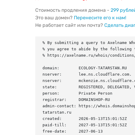
Стоимость продления домена -
299 рубле
Это ваш домен?
Перенесите его к нам!
Не работает сайт или почта?
Сделать диа
% By submitting a query to Axelname Who
% you agree to abide by the following t
% https://axelname.ru/whois/conditions/
domain:        ECOLOGY-TATARSTAN.RU

nserver:       lee.ns.cloudflare.com.

nserver:       mckenzie.ns.cloudflare.c
state:         REGISTERED, DELEGATED, V
person:        Private Person

registrar:     DOMAINSHOP-RU

admin-contact: https://whois.domainsho
tatarstan.ru

created:       2026-05-13T15:01:52Z

paid-till:     2027-05-13T15:01:52Z

free-date:     2027-06-13
