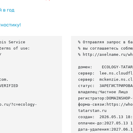
й в год
гностику!
is Service

% Отправляя запрос в ба
erms of use:

% вы соглашаетесь соблю


% http://axelname.ru/wh
домен:    ECOLOGY-TATAR
сервер:  lee.ns.cloudfl
om.

сервер:  mckenzie.ns.cl
ERIFIED

статус:  ЗАРЕГИСТРИРОВА
владелец:Частное Лицо

регистратор:DOMAINSHOP-R
p.ru/?c=ecology-
форма-связи:https://who
tatarstan.ru

создан:  2026.05.13 18:
оплачен-до:2027.05.13 1
дата-удаления:2027.06.13