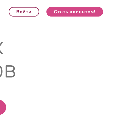
L
Войти
Стать клиентом!
х
ов