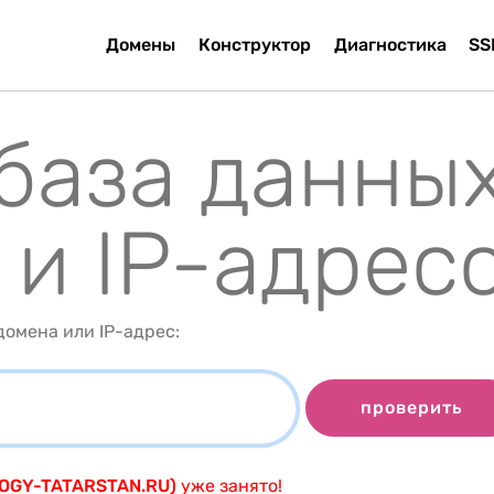
Домены
Конструктор
Диагностика
SS
 база данны
 и IP-адрес
омена или IP-адрес:
проверить
OLOGY-TATARSTAN.RU)
уже занято!