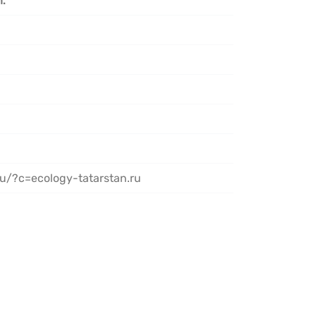
.
u/?c=ecology-tatarstan.ru