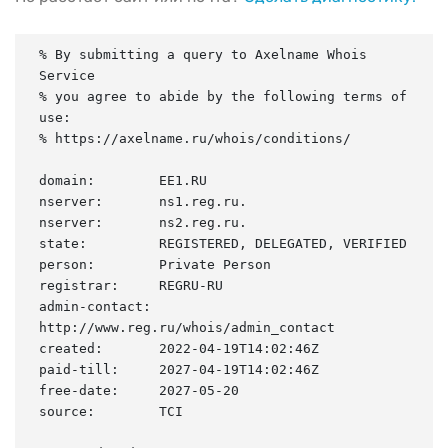
% By submitting a query to Axelname Whois 
Service

% you agree to abide by the following terms of 
use:

% https://axelname.ru/whois/conditions/

domain:        EE1.RU

nserver:       ns1.reg.ru.

nserver:       ns2.reg.ru.

state:         REGISTERED, DELEGATED, VERIFIED

person:        Private Person

registrar:     REGRU-RU

admin-contact: 
http://www.reg.ru/whois/admin_contact

created:       2022-04-19T14:02:46Z

paid-till:     2027-04-19T14:02:46Z

free-date:     2027-05-20

source:        TCI
