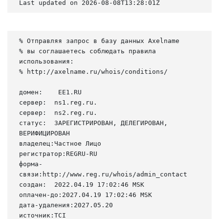
Last updated on 2026-08-08T13:28:01Z
% Отправляя запрос в базу данных Axelname

% вы соглашаетесь соблюдать правила 
использования:

% http://axelname.ru/whois/conditions/

домен:    EE1.RU

сервер:  ns1.reg.ru.

сервер:  ns2.reg.ru.

статус:  ЗАРЕГИСТРИРОВАН, ДЕЛЕГИРОВАН, 
ВЕРИФИЦИРОВАН

владелец:Частное Лицо

регистратор:REGRU-RU

форма-
связи:http://www.reg.ru/whois/admin_contact

создан:  2022.04.19 17:02:46 MSK

оплачен-до:2027.04.19 17:02:46 MSK

дата-удаления:2027.05.20

источник:TCI
