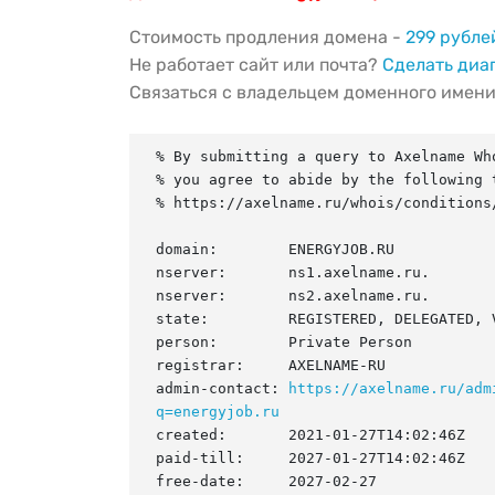
Стоимость продления домена -
299 рубле
Не работает сайт или почта?
Сделать диа
Связаться с владельцем доменного имен
% By submitting a query to Axelname Who
% you agree to abide by the following t
% https://axelname.ru/whois/conditions/
domain:        ENERGYJOB.RU

nserver:       ns1.axelname.ru.

nserver:       ns2.axelname.ru.

state:         REGISTERED, DELEGATED, V
person:        Private Person

registrar:     AXELNAME-RU

admin-contact: 
https://axelname.ru/adm
q=energyjob.ru
created:       2021-01-27T14:02:46Z

paid-till:     2027-01-27T14:02:46Z

free-date:     2027-02-27
