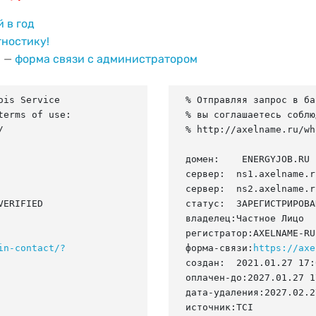
й в год
гностику!
и —
форма связи с администратором
is Service

% Отправляя запрос в ба
erms of use:

% вы соглашаетесь соблю


% http://axelname.ru/wh
домен:    ENERGYJOB.RU

сервер:  ns1.axelname.ru
сервер:  ns2.axelname.ru
ERIFIED

статус:  ЗАРЕГИСТРИРОВА
владелец:Частное Лицо

регистратор:AXELNAME-RU

in-contact/?
форма-связи:
https://axe
создан:  2021.01.27 17:
оплачен-до:2027.01.27 1
дата-удаления:2027.02.27
источник:TCI
