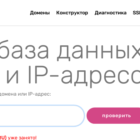
Домены
Конструктор
Диагностика
SS
 база данны
 и IP-адрес
омена или IP-адрес:
проверить
RU)
уже занято!