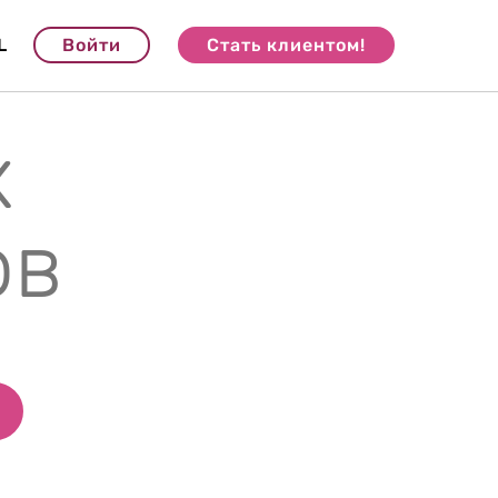
L
Войти
Стать клиентом!
х
ов