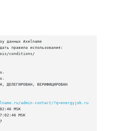
зу данных Axelname

дать правила использования:

ois/conditions/

.

.

Н, ДЕЛЕГИРОВАН, ВЕРИФИЦИРОВАН

lname.ru/admin-contact/?q=energyjob.ru
02:46 MSK

7:02:46 MSK


