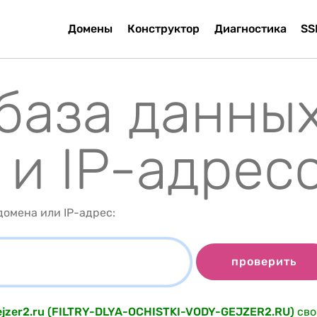
Домены
Конструктор
Диагностика
SS
 база данны
 и IP-адрес
омена или IP-адрес:
проверить
-gejzer2.ru (FILTRY-DLYA-OCHISTKI-VODY-GEJZER2.RU)
сво