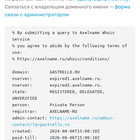
Связаться с владельцем доменного имени —
форма
связи с администратором
% By submitting a query to Axelname Whois 
Service

% you agree to abide by the following terms of 
use:

% https://axelname.ru/whois/conditions/

domain:        GASTRELLO.RU

nserver:       expired1.axelname.ru.

nserver:       expired2.axelname.ru.

state:         REGISTERED, DELEGATED, 
UNVERIFIED

person:        Private Person

registrar:     AXELNAME-RU

admin-contact: 
https://axelname.ru/admin-
contact/?q=gastrello.ru
created:       2024-08-06T15:00:10Z

paid-till:     2026-08-06T15:00:10Z
