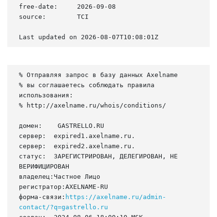
free-date:     2026-09-08

source:        TCI

Last updated on 2026-08-07T10:08:01Z
% Отправляя запрос в базу данных Axelname

% вы соглашаетесь соблюдать правила 
использования:

% http://axelname.ru/whois/conditions/

домен:    GASTRELLO.RU

сервер:  expired1.axelname.ru.

сервер:  expired2.axelname.ru.

статус:  ЗАРЕГИСТРИРОВАН, ДЕЛЕГИРОВАН, НЕ 
ВЕРИФИЦИРОВАН

владелец:Частное Лицо

регистратор:AXELNAME-RU

форма-связи:
https://axelname.ru/admin-
contact/?q=gastrello.ru