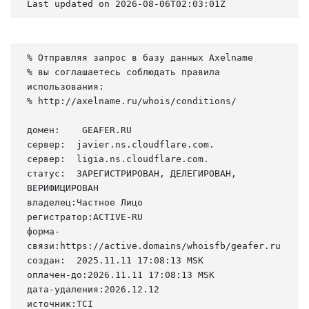
Last updated on 2026-08-06T02:03:01Z
% Отправляя запрос в базу данных Axelname

% вы соглашаетесь соблюдать правила 
использования:

% http://axelname.ru/whois/conditions/

домен:    GEAFER.RU

сервер:  javier.ns.cloudflare.com.

сервер:  ligia.ns.cloudflare.com.

статус:  ЗАРЕГИСТРИРОВАН, ДЕЛЕГИРОВАН, 
ВЕРИФИЦИРОВАН

владелец:Частное Лицо

регистратор:ACTIVE-RU

форма-
связи:https://active.domains/whoisfb/geafer.ru

создан:  2025.11.11 17:08:13 MSK

оплачен-до:2026.11.11 17:08:13 MSK

дата-удаления:2026.12.12

источник:TCI
