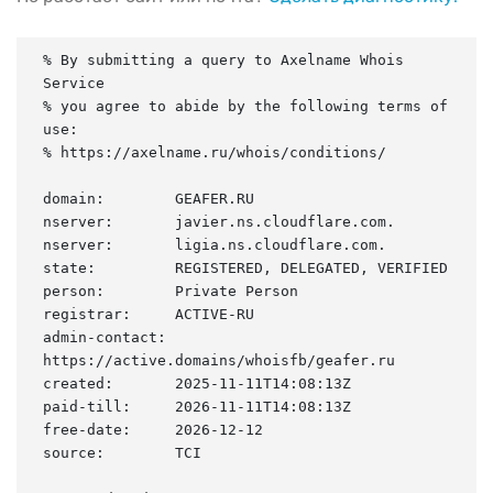
% By submitting a query to Axelname Whois 
Service

% you agree to abide by the following terms of 
use:

% https://axelname.ru/whois/conditions/

domain:        GEAFER.RU

nserver:       javier.ns.cloudflare.com.

nserver:       ligia.ns.cloudflare.com.

state:         REGISTERED, DELEGATED, VERIFIED

person:        Private Person

registrar:     ACTIVE-RU

admin-contact: 
https://active.domains/whoisfb/geafer.ru

created:       2025-11-11T14:08:13Z

paid-till:     2026-11-11T14:08:13Z

free-date:     2026-12-12

source:        TCI
