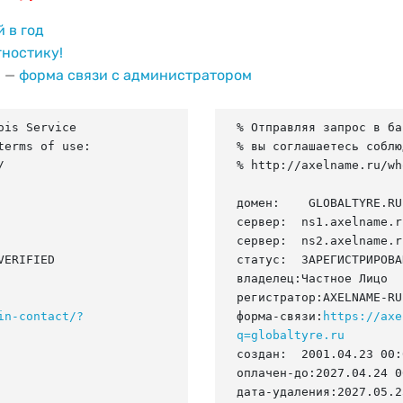
й в год
гностику!
и —
форма связи с администратором
is Service

% Отправляя запрос в ба
erms of use:

% вы соглашаетесь соблю


% http://axelname.ru/wh
домен:    GLOBALTYRE.RU

сервер:  ns1.axelname.ru
сервер:  ns2.axelname.ru
ERIFIED

статус:  ЗАРЕГИСТРИРОВА
владелец:Частное Лицо

регистратор:AXELNAME-RU

in-contact/?
форма-связи:
https://axe
q=globaltyre.ru
создан:  2001.04.23 00:
оплачен-до:2027.04.24 0
дата-удаления:2027.05.25