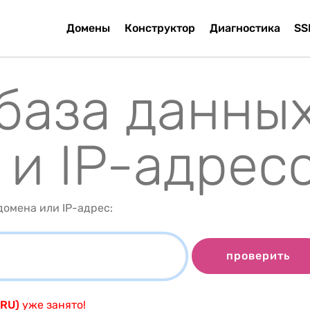
Домены
Конструктор
Диагностика
SS
 база данны
 и IP-адрес
омена или IP-адрес:
проверить
.RU)
уже занято!