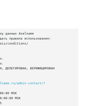
зу данных Axelname

дать правила использования:

ois/conditions/

.

.

Н, ДЕЛЕГИРОВАН, ВЕРИФИЦИРОВАН

lname.ru/admin-contact/?
00:00 MSK

0:00:00 MSK


