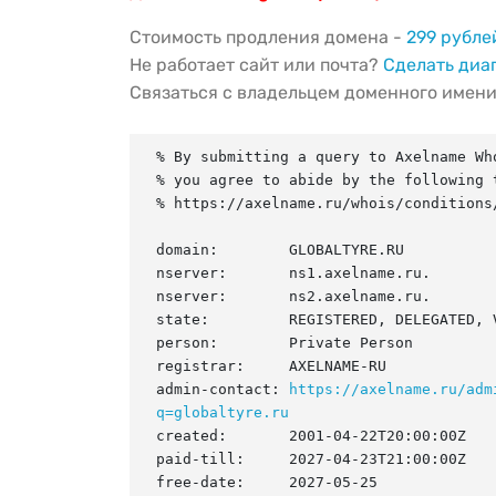
Стоимость продления домена -
299 рубле
Не работает сайт или почта?
Сделать диа
Связаться с владельцем доменного имен
% By submitting a query to Axelname Who
% you agree to abide by the following t
% https://axelname.ru/whois/conditions/
domain:        GLOBALTYRE.RU

nserver:       ns1.axelname.ru.

nserver:       ns2.axelname.ru.

state:         REGISTERED, DELEGATED, V
person:        Private Person

registrar:     AXELNAME-RU

admin-contact: 
https://axelname.ru/adm
q=globaltyre.ru
created:       2001-04-22T20:00:00Z

paid-till:     2027-04-23T21:00:00Z

free-date:     2027-05-25
