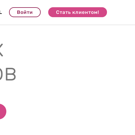
L
Войти
Стать клиентом!
х
ов