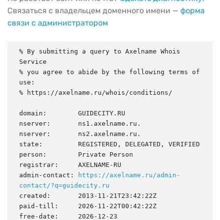
Связаться с владельцем доменного имени —
форма
связи с администратором
% By submitting a query to Axelname Whois 
Service

% you agree to abide by the following terms of 
use:

% https://axelname.ru/whois/conditions/

domain:        GUIDECITY.RU

nserver:       ns1.axelname.ru.

nserver:       ns2.axelname.ru.

state:         REGISTERED, DELEGATED, VERIFIED

person:        Private Person

registrar:     AXELNAME-RU

admin-contact: 
https://axelname.ru/admin-
contact/?q=guidecity.ru
created:       2013-11-21T23:42:22Z

paid-till:     2026-11-22T00:42:22Z

free-date:     2026-12-23
