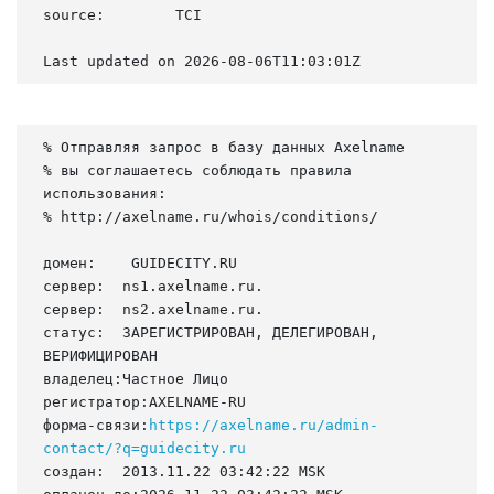
source:        TCI

Last updated on 2026-08-06T11:03:01Z
% Отправляя запрос в базу данных Axelname

% вы соглашаетесь соблюдать правила 
использования:

% http://axelname.ru/whois/conditions/

домен:    GUIDECITY.RU

сервер:  ns1.axelname.ru.

сервер:  ns2.axelname.ru.

статус:  ЗАРЕГИСТРИРОВАН, ДЕЛЕГИРОВАН, 
ВЕРИФИЦИРОВАН

владелец:Частное Лицо

регистратор:AXELNAME-RU

форма-связи:
https://axelname.ru/admin-
contact/?q=guidecity.ru
создан:  2013.11.22 03:42:22 MSK
