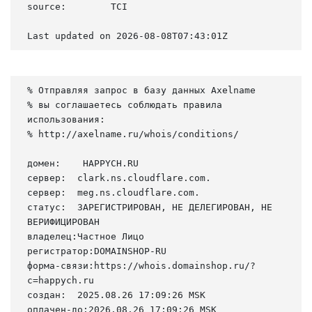
source:        TCI

Last updated on 2026-08-08T07:43:01Z
% Отправляя запрос в базу данных Axelname

% вы соглашаетесь соблюдать правила 
использования:

% http://axelname.ru/whois/conditions/

домен:    HAPPYCH.RU

сервер:  clark.ns.cloudflare.com.

сервер:  meg.ns.cloudflare.com.

статус:  ЗАРЕГИСТРИРОВАН, НЕ ДЕЛЕГИРОВАН, НЕ 
ВЕРИФИЦИРОВАН

владелец:Частное Лицо

регистратор:DOMAINSHOP-RU

форма-связи:https://whois.domainshop.ru/?
c=happych.ru

создан:  2025.08.26 17:09:26 MSK

оплачен-до:2026.08.26 17:09:26 MSK
