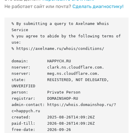
Не работает сайт или почта?
Сделать диагностику!
% By submitting a query to Axelname Whois 
Service

% you agree to abide by the following terms of 
use:

% https://axelname.ru/whois/conditions/

domain:        HAPPYCH.RU

nserver:       clark.ns.cloudflare.com.

nserver:       meg.ns.cloudflare.com.

state:         REGISTERED, NOT DELEGATED, 
UNVERIFIED

person:        Private Person

registrar:     DOMAINSHOP-RU

admin-contact: https://whois.domainshop.ru/?
c=happych.ru

created:       2025-08-26T14:09:26Z

paid-till:     2026-08-26T14:09:26Z

free-date:     2026-09-26
