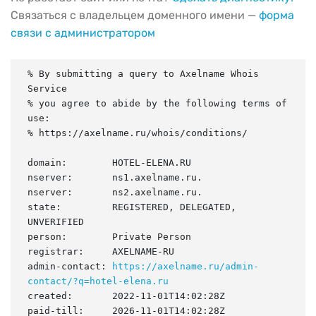
Связаться с владельцем доменного имени —
форма
связи с администратором
% By submitting a query to Axelname Whois 
Service

% you agree to abide by the following terms of 
use:

% https://axelname.ru/whois/conditions/

domain:        HOTEL-ELENA.RU

nserver:       ns1.axelname.ru.

nserver:       ns2.axelname.ru.

state:         REGISTERED, DELEGATED, 
UNVERIFIED

person:        Private Person

registrar:     AXELNAME-RU

admin-contact: 
https://axelname.ru/admin-
contact/?q=hotel-elena.ru
created:       2022-11-01T14:02:28Z

paid-till:     2026-11-01T14:02:28Z
