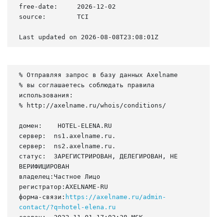
free-date:     2026-12-02

source:        TCI

Last updated on 2026-08-08T23:08:01Z
% Отправляя запрос в базу данных Axelname

% вы соглашаетесь соблюдать правила 
использования:

% http://axelname.ru/whois/conditions/

домен:    HOTEL-ELENA.RU

сервер:  ns1.axelname.ru.

сервер:  ns2.axelname.ru.

статус:  ЗАРЕГИСТРИРОВАН, ДЕЛЕГИРОВАН, НЕ 
ВЕРИФИЦИРОВАН

владелец:Частное Лицо

регистратор:AXELNAME-RU

форма-связи:
https://axelname.ru/admin-
contact/?q=hotel-elena.ru