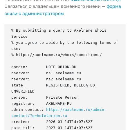
Связаться с владельцем доменного имени —
форма
связи с администратором
% By submitting a query to Axelname Whois 
Service

% you agree to abide by the following terms of 
use:

% https://axelname.ru/whois/conditions/

domain:        HOTELORION.RU

nserver:       ns1.axelname.ru.

nserver:       ns2.axelname.ru.

state:         REGISTERED, DELEGATED, 
UNVERIFIED

person:        Private Person

registrar:     AXELNAME-RU

admin-contact: 
https://axelname.ru/admin-
contact/?q=hotelorion.ru
created:       2026-01-14T14:07:52Z

paid-till:     2027-01-14T14:07:52Z
