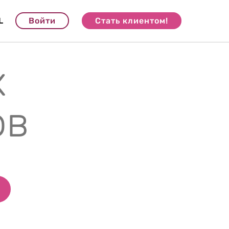
L
Войти
Стать клиентом!
х
ов