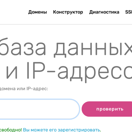
Домены
Конструктор
Диагностика
SS
 база данны
 и IP-адрес
омена или IP-адрес:
проверить
свободно!
Вы можете его зарегистрировать
.