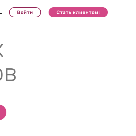
L
Войти
Стать клиентом!
х
ов