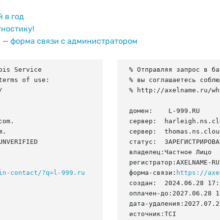
й в год
гностику!
и —
форма связи с администратором
is Service

% Отправляя запрос в ба
erms of use:

% вы соглашаетесь соблю


% http://axelname.ru/wh
домен:    L-999.RU

om.

сервер:  harleigh.ns.cl
.

сервер:  thomas.ns.clou
NVERIFIED

статус:  ЗАРЕГИСТРИРОВА
владелец:Частное Лицо

регистратор:AXELNAME-RU

in-contact/?q=l-999.ru
форма-связи:
https://axe
создан:  2024.06.28 17:
оплачен-до:2027.06.28 1
дата-удаления:2027.07.29
источник:TCI
