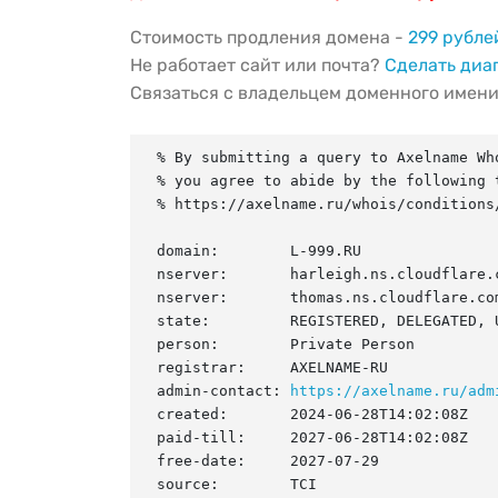
Стоимость продления домена -
299 рубле
Не работает сайт или почта?
Сделать диа
Связаться с владельцем доменного имен
% By submitting a query to Axelname Who
% you agree to abide by the following t
% https://axelname.ru/whois/conditions/
domain:        L-999.RU

nserver:       harleigh.ns.cloudflare.c
nserver:       thomas.ns.cloudflare.com
state:         REGISTERED, DELEGATED, U
person:        Private Person

registrar:     AXELNAME-RU

admin-contact: 
https://axelname.ru/adm
created:       2024-06-28T14:02:08Z

paid-till:     2027-06-28T14:02:08Z

free-date:     2027-07-29

source:        TCI
