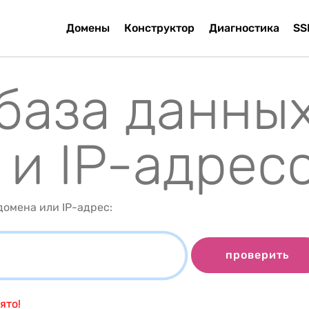
Домены
Конструктор
Диагностика
SS
 база данны
 и IP-адрес
омена или IP-адрес:
проверить
ято!