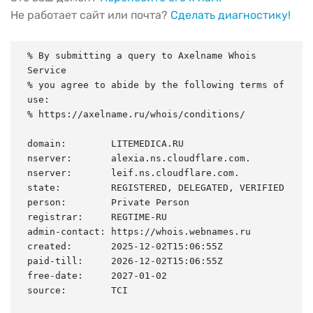
Не работает сайт или почта?
Сделать диагностику!
% By submitting a query to Axelname Whois 
Service

% you agree to abide by the following terms of 
use:

% https://axelname.ru/whois/conditions/

domain:        LITEMEDICA.RU

nserver:       alexia.ns.cloudflare.com.

nserver:       leif.ns.cloudflare.com.

state:         REGISTERED, DELEGATED, VERIFIED

person:        Private Person

registrar:     REGTIME-RU

admin-contact: https://whois.webnames.ru

created:       2025-12-02T15:06:55Z

paid-till:     2026-12-02T15:06:55Z

free-date:     2027-01-02

source:        TCI
