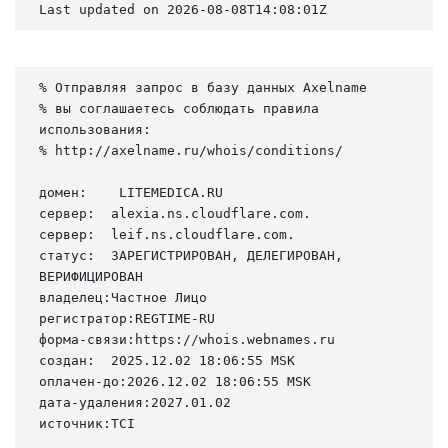
Last updated on 2026-08-08T14:08:01Z
% Отправляя запрос в базу данных Axelname

% вы соглашаетесь соблюдать правила 
использования:

% http://axelname.ru/whois/conditions/

домен:    LITEMEDICA.RU

сервер:  alexia.ns.cloudflare.com.

сервер:  leif.ns.cloudflare.com.

статус:  ЗАРЕГИСТРИРОВАН, ДЕЛЕГИРОВАН, 
ВЕРИФИЦИРОВАН

владелец:Частное Лицо

регистратор:REGTIME-RU

форма-связи:https://whois.webnames.ru

создан:  2025.12.02 18:06:55 MSK

оплачен-до:2026.12.02 18:06:55 MSK

дата-удаления:2027.01.02

источник:TCI
