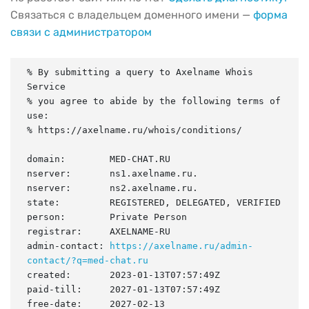
Связаться с владельцем доменного имени —
форма
связи с администратором
% By submitting a query to Axelname Whois 
Service

% you agree to abide by the following terms of 
use:

% https://axelname.ru/whois/conditions/

domain:        MED-CHAT.RU

nserver:       ns1.axelname.ru.

nserver:       ns2.axelname.ru.

state:         REGISTERED, DELEGATED, VERIFIED

person:        Private Person

registrar:     AXELNAME-RU

admin-contact: 
https://axelname.ru/admin-
contact/?q=med-chat.ru
created:       2023-01-13T07:57:49Z

paid-till:     2027-01-13T07:57:49Z

free-date:     2027-02-13
