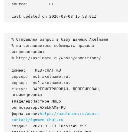
source:        TCI

Last updated on 2026-08-08T15:53:01Z
% Отправляя запрос в базу данных Axelname

% вы соглашаетесь соблюдать правила 
использования:

% http://axelname.ru/whois/conditions/

домен:    MED-CHAT.RU

сервер:  ns1.axelname.ru.

сервер:  ns2.axelname.ru.

статус:  ЗАРЕГИСТРИРОВАН, ДЕЛЕГИРОВАН, 
ВЕРИФИЦИРОВАН

владелец:Частное Лицо

регистратор:AXELNAME-RU

форма-связи:
https://axelname.ru/admin-
contact/?q=med-chat.ru
создан:  2023.01.13 10:57:49 MSK
