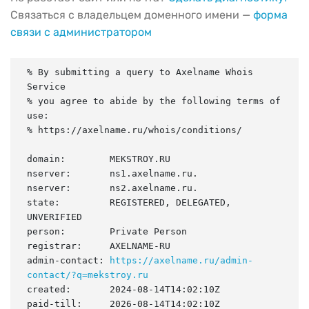
Связаться с владельцем доменного имени —
форма
связи с администратором
% By submitting a query to Axelname Whois 
Service

% you agree to abide by the following terms of 
use:

% https://axelname.ru/whois/conditions/

domain:        MEKSTROY.RU

nserver:       ns1.axelname.ru.

nserver:       ns2.axelname.ru.

state:         REGISTERED, DELEGATED, 
UNVERIFIED

person:        Private Person

registrar:     AXELNAME-RU

admin-contact: 
https://axelname.ru/admin-
contact/?q=mekstroy.ru
created:       2024-08-14T14:02:10Z

paid-till:     2026-08-14T14:02:10Z
