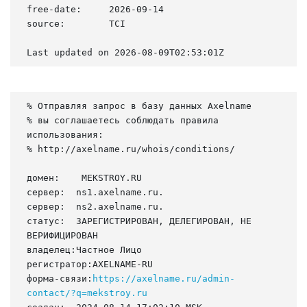
free-date:     2026-09-14

source:        TCI

Last updated on 2026-08-09T02:53:01Z
% Отправляя запрос в базу данных Axelname

% вы соглашаетесь соблюдать правила 
использования:

% http://axelname.ru/whois/conditions/

домен:    MEKSTROY.RU

сервер:  ns1.axelname.ru.

сервер:  ns2.axelname.ru.

статус:  ЗАРЕГИСТРИРОВАН, ДЕЛЕГИРОВАН, НЕ 
ВЕРИФИЦИРОВАН

владелец:Частное Лицо

регистратор:AXELNAME-RU

форма-связи:
https://axelname.ru/admin-
contact/?q=mekstroy.ru