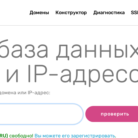
Домены
Конструктор
Диагностика
SS
 база данны
 и IP-адрес
омена или IP-адрес:
проверить
RU)
свободно!
Вы можете его зарегистрировать
.