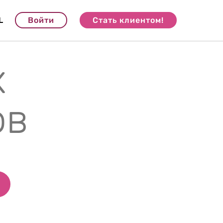
L
Войти
Стать клиентом!
х
ов