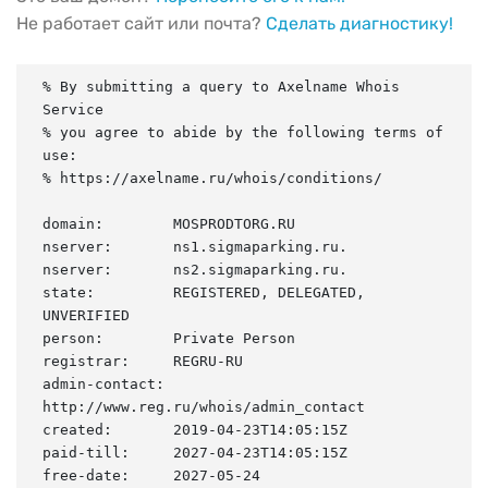
Не работает сайт или почта?
Сделать диагностику!
% By submitting a query to Axelname Whois 
Service

% you agree to abide by the following terms of 
use:

% https://axelname.ru/whois/conditions/

domain:        MOSPRODTORG.RU

nserver:       ns1.sigmaparking.ru.

nserver:       ns2.sigmaparking.ru.

state:         REGISTERED, DELEGATED, 
UNVERIFIED

person:        Private Person

registrar:     REGRU-RU

admin-contact: 
http://www.reg.ru/whois/admin_contact

created:       2019-04-23T14:05:15Z

paid-till:     2027-04-23T14:05:15Z

free-date:     2027-05-24
