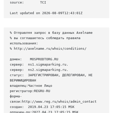
source:        TCI

Last updated on 2026-08-09T12:43:01Z
% Отправляя запрос в базу данных Axelname

% вы соглашаетесь соблюдать правила 
использования:

% http://axelname.ru/whois/conditions/

домен:    MOSPRODTORG.RU

сервер:  ns1.sigmaparking.ru.

сервер:  ns2.sigmaparking.ru.

статус:  ЗАРЕГИСТРИРОВАН, ДЕЛЕГИРОВАН, НЕ 
ВЕРИФИЦИРОВАН

владелец:Частное Лицо

регистратор:REGRU-RU

форма-
связи:http://www.reg.ru/whois/admin_contact

создан:  2019.04.23 17:05:15 MSK

оплачен-до:2027.04.23 17:05:15 MSK
