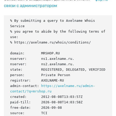
связи с администратором
% By submitting a query to Axelname Whois 
Service

% you agree to abide by the following terms of 
use:

% https://axelname.ru/whois/conditions/

domain:        MRSHOP.RU

nserver:       ns1.axelname.ru.

nserver:       ns2.axelname.ru.

state:         REGISTERED, DELEGATED, VERIFIED

person:        Private Person

registrar:     AXELNAME-RU

admin-contact: 
https://axelname.ru/admin-
contact/?q=mrshop.ru
created:       2012-08-08T13:03:57Z

paid-till:     2026-08-08T14:03:58Z

free-date:     2026-09-08

source:        TCI
