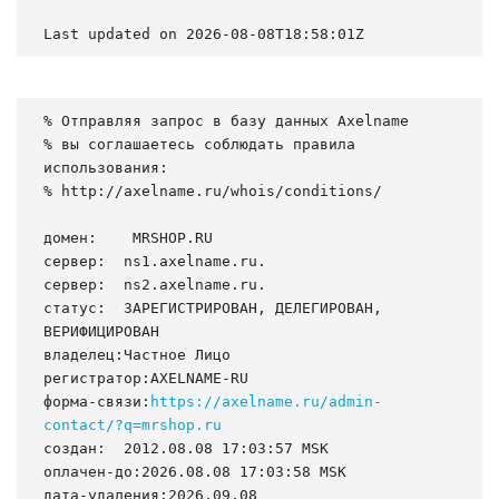
Last updated on 2026-08-08T18:58:01Z
% Отправляя запрос в базу данных Axelname

% вы соглашаетесь соблюдать правила 
использования:

% http://axelname.ru/whois/conditions/

домен:    MRSHOP.RU

сервер:  ns1.axelname.ru.

сервер:  ns2.axelname.ru.

статус:  ЗАРЕГИСТРИРОВАН, ДЕЛЕГИРОВАН, 
ВЕРИФИЦИРОВАН

владелец:Частное Лицо

регистратор:AXELNAME-RU

форма-связи:
https://axelname.ru/admin-
contact/?q=mrshop.ru
создан:  2012.08.08 17:03:57 MSK

оплачен-до:2026.08.08 17:03:58 MSK

дата-удаления:2026.09.08
