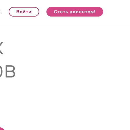
L
Войти
Стать клиентом!
х
ов