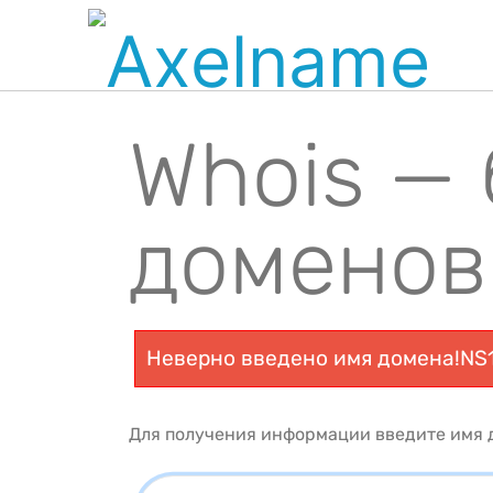
Whois —
доменов
Неверно введено имя домена!NS
Для получения информации введите имя д