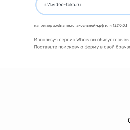
например
axelname.ru
,
аксельнейм.рф
или
127.0.0.1
Используя сервис Whois вы обязуетесь в
Поставьте поисковую форму в свой брау