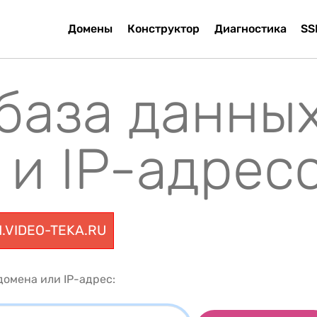
Домены
Конструктор
Диагностика
SS
 база данны
 и IP-адрес
1.VIDEO-TEKA.RU
омена или IP-адрес: