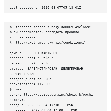
Last updated on 2026-08-07T05:18:01Z
% Отправляя запрос в базу данных Axelname

% вы соглашаетесь соблюдать правила 
использования:

% http://axelname.ru/whois/conditions/

домен:    PECHI-KAMIN.RU

сервер:  dns1.ru-tld.ru.

сервер:  dns2.ru-tld.ru.

статус:  ЗАРЕГИСТРИРОВАН, ДЕЛЕГИРОВАН, 
ВЕРИФИЦИРОВАН

владелец:Частное Лицо

регистратор:ACTIVE-RU

форма-
связи:https://active.domains/whoisfb/pechi-
kamin.ru

создан:  2026.08.04 17:08:11 MSK

оплачен-до:2027.08.04 17:08:11 MSK
