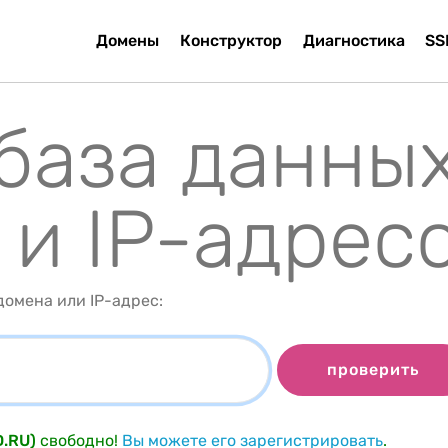
Домены
Конструктор
Диагностика
SS
 база данны
 и IP-адрес
омена или IP-адрес:
проверить
D.RU)
свободно!
Вы можете его зарегистрировать
.