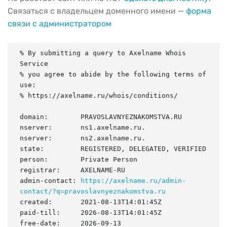
Связаться с владельцем доменного имени —
форма
связи с администратором
% By submitting a query to Axelname Whois 
Service

% you agree to abide by the following terms of 
use:

% https://axelname.ru/whois/conditions/

domain:        PRAVOSLAVNYEZNAKOMSTVA.RU

nserver:       ns1.axelname.ru.

nserver:       ns2.axelname.ru.

state:         REGISTERED, DELEGATED, VERIFIED

person:        Private Person

registrar:     AXELNAME-RU

admin-contact: 
https://axelname.ru/admin-
contact/?q=pravoslavnyeznakomstva.ru
created:       2021-08-13T14:01:45Z

paid-till:     2026-08-13T14:01:45Z

free-date:     2026-09-13
