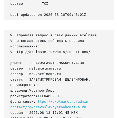
source:        TCI

Last updated on 2026-08-10T09:43:01Z
% Отправляя запрос в базу данных Axelname

% вы соглашаетесь соблюдать правила 
использования:

% http://axelname.ru/whois/conditions/

домен:    PRAVOSLAVNYEZNAKOMSTVA.RU

сервер:  ns1.axelname.ru.

сервер:  ns2.axelname.ru.

статус:  ЗАРЕГИСТРИРОВАН, ДЕЛЕГИРОВАН, 
ВЕРИФИЦИРОВАН

владелец:Частное Лицо

регистратор:AXELNAME-RU

форма-связи:
https://axelname.ru/admin-
contact/?q=pravoslavnyeznakomstva.ru
создан:  2021.08.13 17:01:45 MSK
