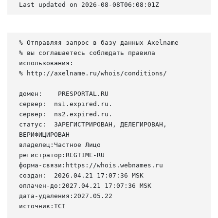
Last updated on 2026-08-08T06:08:01Z
% Отправляя запрос в базу данных Axelname

% вы соглашаетесь соблюдать правила 
использования:

% http://axelname.ru/whois/conditions/

домен:    PRESPORTAL.RU

сервер:  ns1.expired.ru.

сервер:  ns2.expired.ru.

статус:  ЗАРЕГИСТРИРОВАН, ДЕЛЕГИРОВАН, 
ВЕРИФИЦИРОВАН

владелец:Частное Лицо

регистратор:REGTIME-RU

форма-связи:https://whois.webnames.ru

создан:  2026.04.21 17:07:36 MSK

оплачен-до:2027.04.21 17:07:36 MSK

дата-удаления:2027.05.22

источник:TCI
