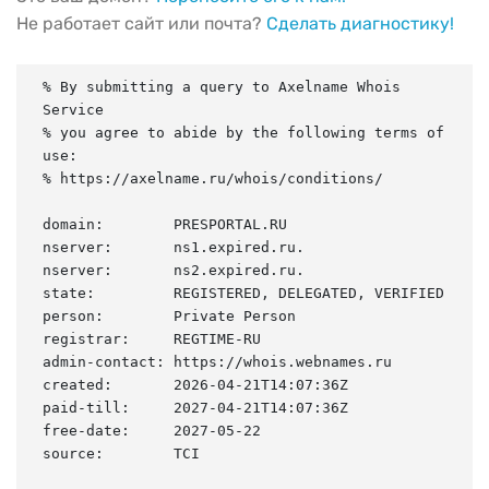
Не работает сайт или почта?
Сделать диагностику!
% By submitting a query to Axelname Whois 
Service

% you agree to abide by the following terms of 
use:

% https://axelname.ru/whois/conditions/

domain:        PRESPORTAL.RU

nserver:       ns1.expired.ru.

nserver:       ns2.expired.ru.

state:         REGISTERED, DELEGATED, VERIFIED

person:        Private Person

registrar:     REGTIME-RU

admin-contact: https://whois.webnames.ru

created:       2026-04-21T14:07:36Z

paid-till:     2027-04-21T14:07:36Z

free-date:     2027-05-22

source:        TCI
