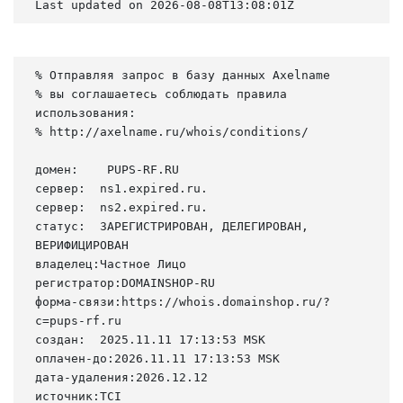
Last updated on 2026-08-08T13:08:01Z
% Отправляя запрос в базу данных Axelname

% вы соглашаетесь соблюдать правила 
использования:

% http://axelname.ru/whois/conditions/

домен:    PUPS-RF.RU

сервер:  ns1.expired.ru.

сервер:  ns2.expired.ru.

статус:  ЗАРЕГИСТРИРОВАН, ДЕЛЕГИРОВАН, 
ВЕРИФИЦИРОВАН

владелец:Частное Лицо

регистратор:DOMAINSHOP-RU

форма-связи:https://whois.domainshop.ru/?
c=pups-rf.ru

создан:  2025.11.11 17:13:53 MSK

оплачен-до:2026.11.11 17:13:53 MSK

дата-удаления:2026.12.12

источник:TCI
