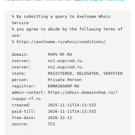
% By submitting a query to Axelname Whois 
Service

% you agree to abide by the following terms of 
use:

% https://axelname.ru/whois/conditions/

domain:        PUPS-RF.RU

nserver:       ns1.expired.ru.

nserver:       ns2.expired.ru.

state:         REGISTERED, DELEGATED, VERIFIED

person:        Private Person

registrar:     DOMAINSHOP-RU

admin-contact: https://whois.domainshop.ru/?
c=pups-rf.ru

created:       2025-11-11T14:13:53Z

paid-till:     2026-11-11T14:13:53Z

free-date:     2026-12-12

source:        TCI
