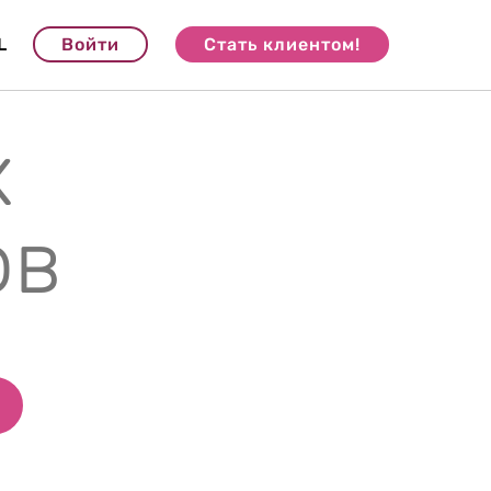
L
Войти
Стать клиентом!
х
ов