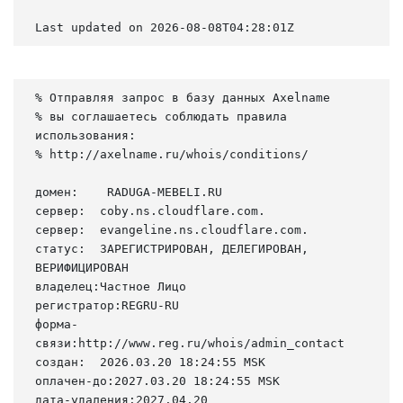
Last updated on 2026-08-08T04:28:01Z
% Отправляя запрос в базу данных Axelname

% вы соглашаетесь соблюдать правила 
использования:

% http://axelname.ru/whois/conditions/

домен:    RADUGA-MEBELI.RU

сервер:  coby.ns.cloudflare.com.

сервер:  evangeline.ns.cloudflare.com.

статус:  ЗАРЕГИСТРИРОВАН, ДЕЛЕГИРОВАН, 
ВЕРИФИЦИРОВАН

владелец:Частное Лицо

регистратор:REGRU-RU

форма-
связи:http://www.reg.ru/whois/admin_contact

создан:  2026.03.20 18:24:55 MSK

оплачен-до:2027.03.20 18:24:55 MSK

дата-удаления:2027.04.20
