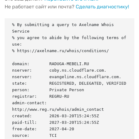
Не работает сайт или почта?
Сделать диагностику!
% By submitting a query to Axelname Whois 
Service

% you agree to abide by the following terms of 
use:

% https://axelname.ru/whois/conditions/

domain:        RADUGA-MEBELI.RU

nserver:       coby.ns.cloudflare.com.

nserver:       evangeline.ns.cloudflare.com.

state:         REGISTERED, DELEGATED, VERIFIED

person:        Private Person

registrar:     REGRU-RU

admin-contact: 
http://www.reg.ru/whois/admin_contact

created:       2026-03-20T15:24:55Z

paid-till:     2027-03-20T15:24:55Z

free-date:     2027-04-20

source:        TCI
