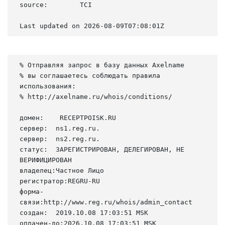
source:        TCI

Last updated on 2026-08-09T07:08:01Z
% Отправляя запрос в базу данных Axelname

% вы соглашаетесь соблюдать правила 
использования:

% http://axelname.ru/whois/conditions/

домен:    RECEPTPOISK.RU

сервер:  ns1.reg.ru.

сервер:  ns2.reg.ru.

статус:  ЗАРЕГИСТРИРОВАН, ДЕЛЕГИРОВАН, НЕ 
ВЕРИФИЦИРОВАН

владелец:Частное Лицо

регистратор:REGRU-RU

форма-
связи:http://www.reg.ru/whois/admin_contact

создан:  2019.10.08 17:03:51 MSK

оплачен-до:2026.10.08 17:03:51 MSK
