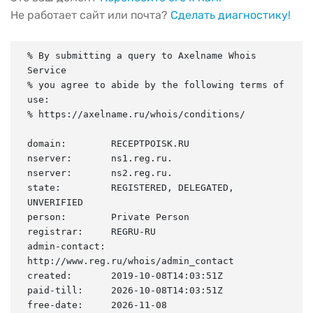
Не работает сайт или почта?
Сделать диагностику!
% By submitting a query to Axelname Whois 
Service

% you agree to abide by the following terms of 
use:

% https://axelname.ru/whois/conditions/

domain:        RECEPTPOISK.RU

nserver:       ns1.reg.ru.

nserver:       ns2.reg.ru.

state:         REGISTERED, DELEGATED, 
UNVERIFIED

person:        Private Person

registrar:     REGRU-RU

admin-contact: 
http://www.reg.ru/whois/admin_contact

created:       2019-10-08T14:03:51Z

paid-till:     2026-10-08T14:03:51Z

free-date:     2026-11-08
