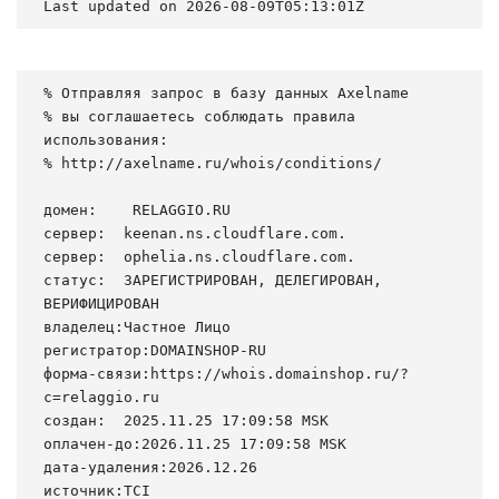
Last updated on 2026-08-09T05:13:01Z
% Отправляя запрос в базу данных Axelname

% вы соглашаетесь соблюдать правила 
использования:

% http://axelname.ru/whois/conditions/

домен:    RELAGGIO.RU

сервер:  keenan.ns.cloudflare.com.

сервер:  ophelia.ns.cloudflare.com.

статус:  ЗАРЕГИСТРИРОВАН, ДЕЛЕГИРОВАН, 
ВЕРИФИЦИРОВАН

владелец:Частное Лицо

регистратор:DOMAINSHOP-RU

форма-связи:https://whois.domainshop.ru/?
c=relaggio.ru

создан:  2025.11.25 17:09:58 MSK

оплачен-до:2026.11.25 17:09:58 MSK

дата-удаления:2026.12.26

источник:TCI
