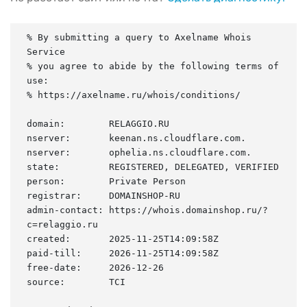
% By submitting a query to Axelname Whois 
Service

% you agree to abide by the following terms of 
use:

% https://axelname.ru/whois/conditions/

domain:        RELAGGIO.RU

nserver:       keenan.ns.cloudflare.com.

nserver:       ophelia.ns.cloudflare.com.

state:         REGISTERED, DELEGATED, VERIFIED

person:        Private Person

registrar:     DOMAINSHOP-RU

admin-contact: https://whois.domainshop.ru/?
c=relaggio.ru

created:       2025-11-25T14:09:58Z

paid-till:     2026-11-25T14:09:58Z

free-date:     2026-12-26

source:        TCI
