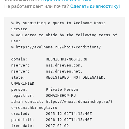
Не работает сайт или почта?
Сделать диагностику!
% By submitting a query to Axelname Whois 
Service

% you agree to abide by the following terms of 
use:

% https://axelname.ru/whois/conditions/

domain:        RESNICHKI-NOGTI.RU

nserver:       ns1.dnseven.com.

nserver:       ns2.dnseven.net.

state:         REGISTERED, NOT DELEGATED, 
UNVERIFIED

person:        Private Person

registrar:     DOMAINSHOP-RU

admin-contact: https://whois.domainshop.ru/?
c=resnichki-nogti.ru

created:       2025-12-02T14:15:46Z

paid-till:     2026-12-02T14:15:46Z

free-date:     2027-01-02
