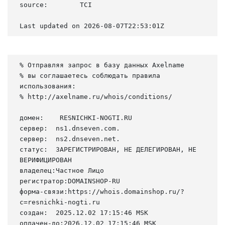
source:        TCI

Last updated on 2026-08-07T22:53:01Z
% Отправляя запрос в базу данных Axelname

% вы соглашаетесь соблюдать правила 
использования:

% http://axelname.ru/whois/conditions/

домен:    RESNICHKI-NOGTI.RU

сервер:  ns1.dnseven.com.

сервер:  ns2.dnseven.net.

статус:  ЗАРЕГИСТРИРОВАН, НЕ ДЕЛЕГИРОВАН, НЕ 
ВЕРИФИЦИРОВАН

владелец:Частное Лицо

регистратор:DOMAINSHOP-RU

форма-связи:https://whois.domainshop.ru/?
c=resnichki-nogti.ru

создан:  2025.12.02 17:15:46 MSK

оплачен-до:2026.12.02 17:15:46 MSK
