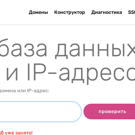
Домены
Конструктор
Диагностика
SS
 база данны
 и IP-адрес
омена или IP-адрес:
проверить
U)
уже занято!