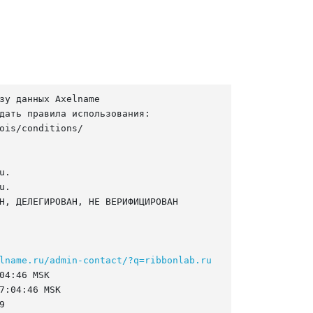
зу данных Axelname

дать правила использования:

ois/conditions/

.

.

Н, ДЕЛЕГИРОВАН, НЕ ВЕРИФИЦИРОВАН

lname.ru/admin-contact/?q=ribbonlab.ru
04:46 MSK

7:04:46 MSK


