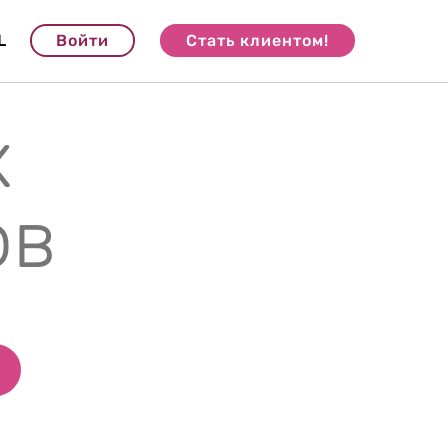
L
Войти
Стать клиентом!
х
ов