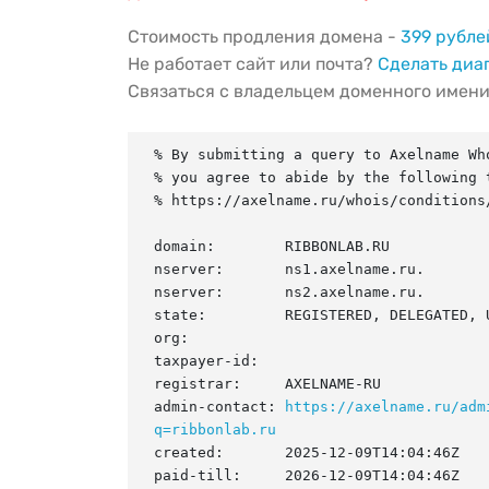
Стоимость продления домена -
399 рубле
Не работает сайт или почта?
Сделать диа
Связаться с владельцем доменного имен
% By submitting a query to Axelname Who
% you agree to abide by the following t
% https://axelname.ru/whois/conditions/
domain:        RIBBONLAB.RU

nserver:       ns1.axelname.ru.

nserver:       ns2.axelname.ru.

state:         REGISTERED, DELEGATED, U
org:

taxpayer-id:

registrar:     AXELNAME-RU

admin-contact: 
https://axelname.ru/adm
q=ribbonlab.ru
created:       2025-12-09T14:04:46Z

paid-till:     2026-12-09T14:04:46Z
