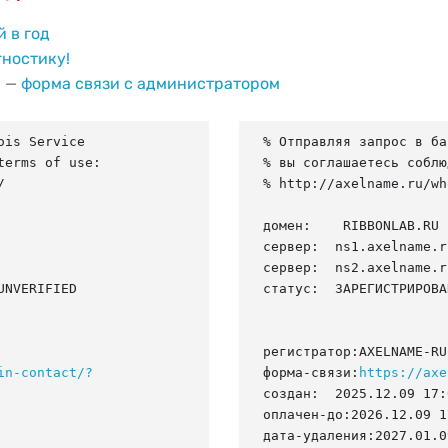
й в год
гностику!
и —
форма связи с администратором
is Service

% Отправляя запрос в ба
erms of use:

% вы соглашаетесь соблю


% http://axelname.ru/wh
домен:    RIBBONLAB.RU

сервер:  ns1.axelname.ru
сервер:  ns2.axelname.ru
NVERIFIED

статус:  ЗАРЕГИСТРИРОВА
регистратор:AXELNAME-RU

in-contact/?
форма-связи:
https://axe
создан:  2025.12.09 17:
оплачен-до:2026.12.09 1
дата-удаления:2027.01.09