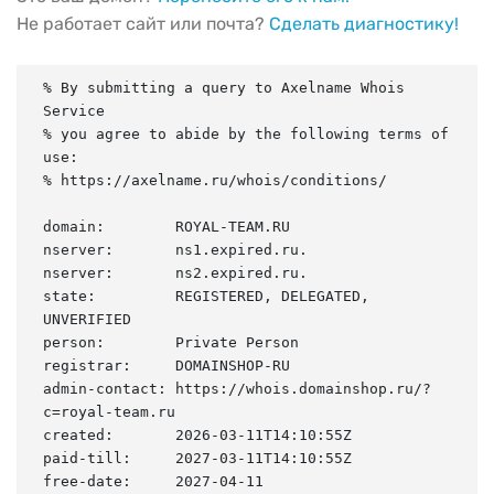
Не работает сайт или почта?
Сделать диагностику!
% By submitting a query to Axelname Whois 
Service

% you agree to abide by the following terms of 
use:

% https://axelname.ru/whois/conditions/

domain:        ROYAL-TEAM.RU

nserver:       ns1.expired.ru.

nserver:       ns2.expired.ru.

state:         REGISTERED, DELEGATED, 
UNVERIFIED

person:        Private Person

registrar:     DOMAINSHOP-RU

admin-contact: https://whois.domainshop.ru/?
c=royal-team.ru

created:       2026-03-11T14:10:55Z

paid-till:     2027-03-11T14:10:55Z

free-date:     2027-04-11
