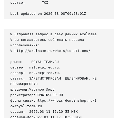
source:        TCI

Last updated on 2026-08-08T09:53:01Z
% Отправляя запрос в базу данных Axelname

% вы соглашаетесь соблюдать правила 
использования:

% http://axelname.ru/whois/conditions/

домен:    ROYAL-TEAM.RU

сервер:  ns1.expired.ru.

сервер:  ns2.expired.ru.

статус:  ЗАРЕГИСТРИРОВАН, ДЕЛЕГИРОВАН, НЕ 
ВЕРИФИЦИРОВАН

владелец:Частное Лицо

регистратор:DOMAINSHOP-RU

форма-связи:https://whois.domainshop.ru/?
c=royal-team.ru

создан:  2026.03.11 17:10:55 MSK

оплачен-до:2027.03.11 17:10:55 MSK
