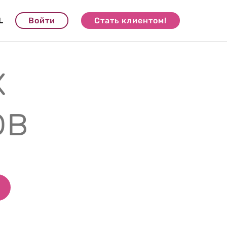
L
Войти
Стать клиентом!
х
ов