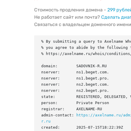
Стоимость продления домена -
299 рубле
Не работает сайт или почта?
Сделать диа
Связаться с владельцем доменного имен
% By submitting a query to Axelname Who
% you agree to abide by the following t
% https://axelname.ru/whois/conditions/
domain:        SADOVNIK-R.RU

nserver:       ns1.beget.com.

nserver:       ns1.beget.pro.

nserver:       ns2.beget.com.

nserver:       ns2.beget.pro.

state:         REGISTERED, DELEGATED, V
person:        Private Person

registrar:     AXELNAME-RU

admin-contact: 
https://axelname.ru/adm
r.ru
created:       2025-07-15T18:22:39Z
