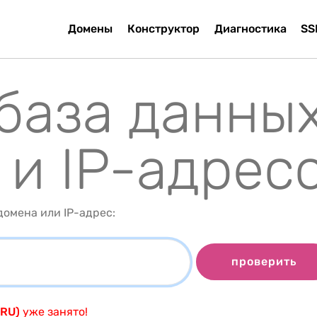
Домены
Конструктор
Диагностика
SS
 база данны
 и IP-адрес
омена или IP-адрес:
проверить
.RU)
уже занято!