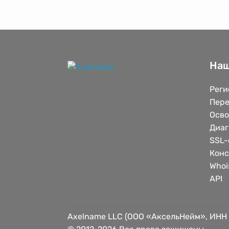
Наш
Реги
Пере
Осв
Диаг
SSL-
Конс
Whoi
API
Axelname LLC (ООО «АксельНейм», ИНН