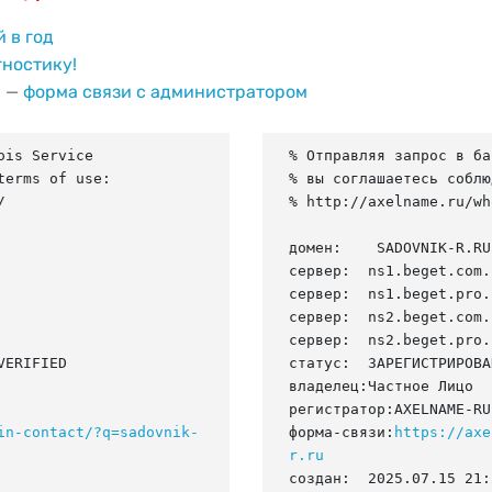
й в год
гностику!
и —
форма связи с администратором
is Service

% Отправляя запрос в ба
erms of use:

% вы соглашаетесь соблю


% http://axelname.ru/wh
домен:    SADOVNIK-R.RU

сервер:  ns1.beget.com.

сервер:  ns1.beget.pro.

сервер:  ns2.beget.com.

сервер:  ns2.beget.pro.

ERIFIED

статус:  ЗАРЕГИСТРИРОВА
владелец:Частное Лицо

регистратор:AXELNAME-RU

in-contact/?q=sadovnik-
форма-связи:
https://axe
r.ru
создан:  2025.07.15 21: