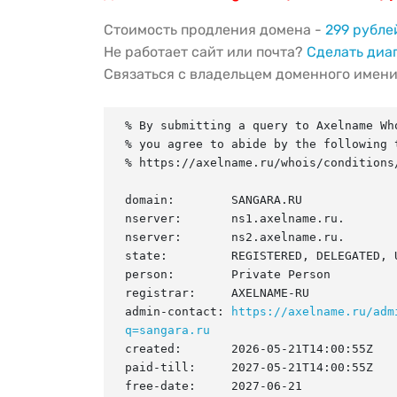
Стоимость продления домена -
299 рубле
Не работает сайт или почта?
Сделать диа
Связаться с владельцем доменного имен
% By submitting a query to Axelname Who
% you agree to abide by the following t
% https://axelname.ru/whois/conditions/
domain:        SANGARA.RU

nserver:       ns1.axelname.ru.

nserver:       ns2.axelname.ru.

state:         REGISTERED, DELEGATED, U
person:        Private Person

registrar:     AXELNAME-RU

admin-contact: 
https://axelname.ru/adm
q=sangara.ru
created:       2026-05-21T14:00:55Z

paid-till:     2027-05-21T14:00:55Z

free-date:     2027-06-21
