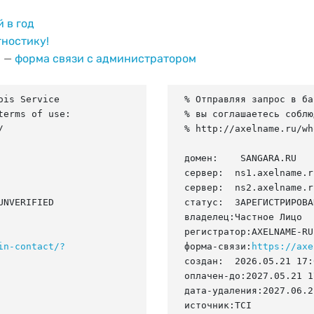
й в год
гностику!
и —
форма связи с администратором
is Service

% Отправляя запрос в ба
erms of use:

% вы соглашаетесь соблю


% http://axelname.ru/wh
домен:    SANGARA.RU

сервер:  ns1.axelname.ru
сервер:  ns2.axelname.ru
NVERIFIED

статус:  ЗАРЕГИСТРИРОВА
владелец:Частное Лицо

регистратор:AXELNAME-RU

in-contact/?
форма-связи:
https://axe
создан:  2026.05.21 17:
оплачен-до:2027.05.21 1
дата-удаления:2027.06.21
источник:TCI
