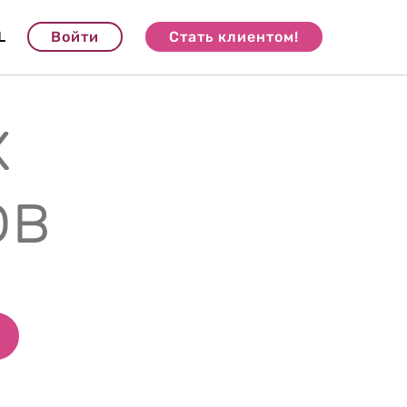
L
Войти
Стать клиентом!
х
ов