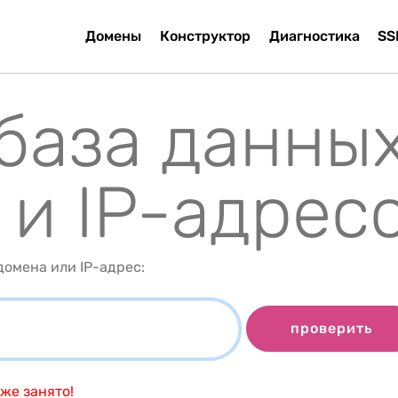
Домены
Конструктор
Диагностика
SS
 база данны
 и IP-адрес
омена или IP-адрес:
проверить
же занято!