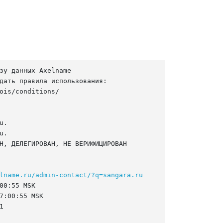
зу данных Axelname

дать правила использования:

ois/conditions/

.

.

Н, ДЕЛЕГИРОВАН, НЕ ВЕРИФИЦИРОВАН

lname.ru/admin-contact/?q=sangara.ru
00:55 MSK

7:00:55 MSK


