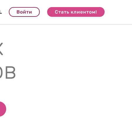
L
Войти
Стать клиентом!
х
ов