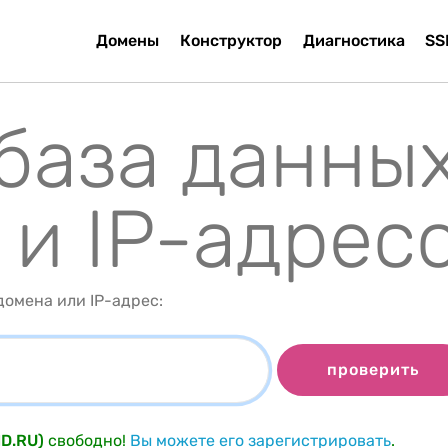
Домены
Конструктор
Диагностика
SS
 база данны
 и IP-адрес
омена или IP-адрес:
проверить
D.RU)
свободно!
Вы можете его зарегистрировать
.