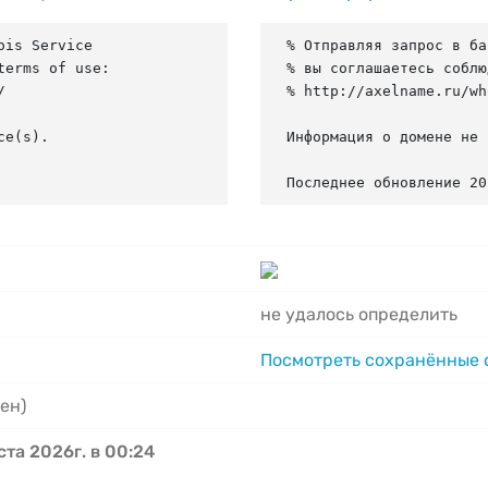
is Service

% Отправляя запрос в ба
erms of use:

% вы соглашаетесь соблю


% http://axelname.ru/wh
e(s).

Информация о домене не 
Последнее обновление 20
не удалось определить
Посмотреть сохранённые
ен)
ста 2026г. в 00:24