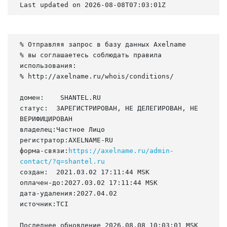
Last updated on 2026-08-08T07:03:01Z
% Отправляя запрос в базу данных Axelname

% вы соглашаетесь соблюдать правила 
использования:

% http://axelname.ru/whois/conditions/

домен:    SHANTEL.RU

статус:  ЗАРЕГИСТРИРОВАН, НЕ ДЕЛЕГИРОВАН, НЕ 
ВЕРИФИЦИРОВАН

владелец:Частное Лицо

регистратор:AXELNAME-RU

форма-связи:
https://axelname.ru/admin-
contact/?q=shantel.ru
создан:  2021.03.02 17:11:44 MSK

оплачен-до:2027.03.02 17:11:44 MSK

дата-удаления:2027.04.02

источник:TCI

Последнее обновление 2026.08.08 10:03:01 MSK