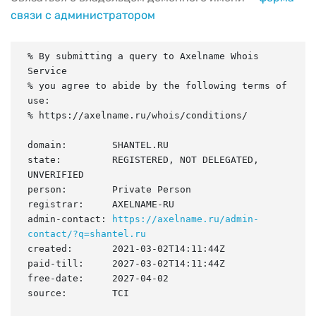
связи с администратором
% By submitting a query to Axelname Whois 
Service

% you agree to abide by the following terms of 
use:

% https://axelname.ru/whois/conditions/

domain:        SHANTEL.RU

state:         REGISTERED, NOT DELEGATED, 
UNVERIFIED

person:        Private Person

registrar:     AXELNAME-RU

admin-contact: 
https://axelname.ru/admin-
contact/?q=shantel.ru
created:       2021-03-02T14:11:44Z

paid-till:     2027-03-02T14:11:44Z

free-date:     2027-04-02

source:        TCI
