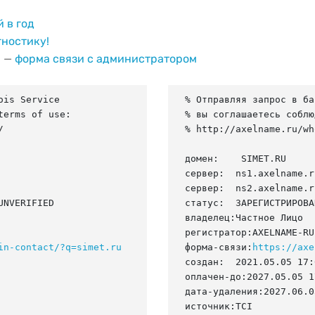
й в год
гностику!
и —
форма связи с администратором
is Service

% Отправляя запрос в ба
erms of use:

% вы соглашаетесь соблю


% http://axelname.ru/wh
домен:    SIMET.RU

сервер:  ns1.axelname.ru
сервер:  ns2.axelname.ru
NVERIFIED

статус:  ЗАРЕГИСТРИРОВА
владелец:Частное Лицо

регистратор:AXELNAME-RU

in-contact/?q=simet.ru
форма-связи:
https://axe
создан:  2021.05.05 17:
оплачен-до:2027.05.05 1
дата-удаления:2027.06.05
источник:TCI
