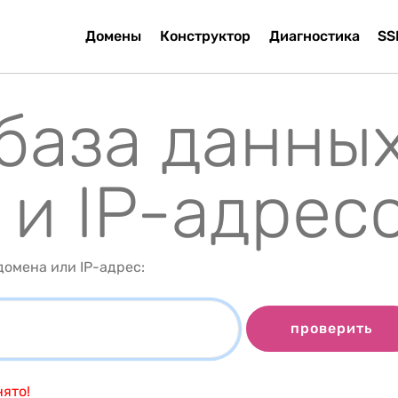
Домены
Конструктор
Диагностика
SS
 база данны
 и IP-адрес
омена или IP-адрес:
проверить
ято!