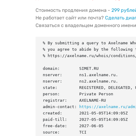
Стоимость продления домена -
299 рубле
Не работает сайт или почта?
Сделать диа
Связаться с владельцем доменного имен
% By submitting a query to Axelname Who
% you agree to abide by the following t
% https://axelname.ru/whois/conditions/
domain:        SIMET.RU

nserver:       ns1.axelname.ru.

nserver:       ns2.axelname.ru.

state:         REGISTERED, DELEGATED, U
person:        Private Person

registrar:     AXELNAME-RU

admin-contact: 
https://axelname.ru/adm
created:       2021-05-05T14:09:05Z

paid-till:     2027-05-05T14:09:05Z

free-date:     2027-06-05

source:        TCI
