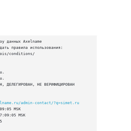
зу данных Axelname

дать правила использования:

ois/conditions/

.

.

Н, ДЕЛЕГИРОВАН, НЕ ВЕРИФИЦИРОВАН

lname.ru/admin-contact/?q=simet.ru
09:05 MSK

7:09:05 MSK


