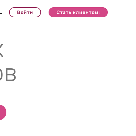
L
Войти
Стать клиентом!
х
ов